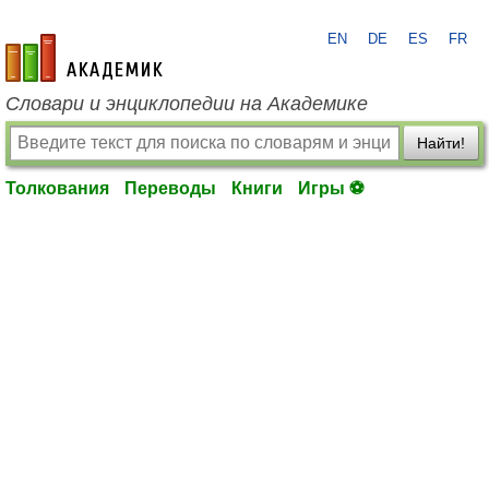
EN
DE
ES
FR
academic.ru
Словари и энциклопедии на Академике
Найти!
Толкования
Переводы
Книги
Игры ⚽