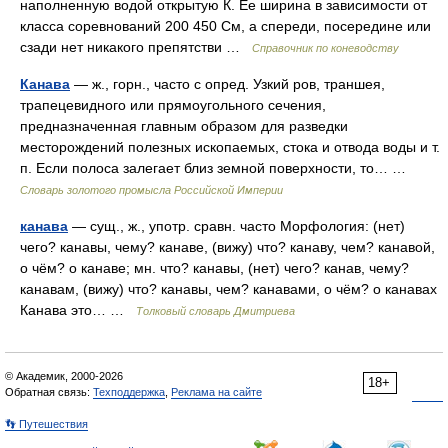
наполненную водой открытую К. Ее ширина в зависимости от
класса соревнований 200 450 См, а спереди, посередине или
сзади нет никакого препятстви …
Справочник по коневодству
Канава
— ж., горн., часто с опред. Узкий ров, траншея,
трапецевидного или прямоугольного сечения,
предназначенная главным образом для разведки
месторождений полезных ископаемых, стока и отвода воды и т.
п. Если полоса залегает близ земной поверхности, то… …
Словарь золотого промысла Российской Империи
канава
— сущ., ж., употр. сравн. часто Морфология: (нет)
чего? канавы, чему? канаве, (вижу) что? канаву, чем? канавой,
о чём? о канаве; мн. что? канавы, (нет) чего? канав, чему?
канавам, (вижу) что? канавы, чем? канавами, о чём? о канавах
Канава это… …
Толковый словарь Дмитриева
© Академик, 2000-2026
18+
Обратная связь:
Техподдержка
,
Реклама на сайте
👣 Путешествия