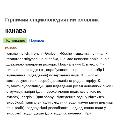
Гірничий енциклопедичний словник
канава
Толкование
Перевод
канава
канава - ditch, trench - Graben, Rösche - відкрита гірнича чи
геологорозвідувальна виробка, що має невеликі порівняно з
довжиною поперечні розміри. Призначення К. в геології -
виявлення виходів г.п., опробування; в гірн. справі - збір і
відведення (підведення) поверхневої води. К. широко
застосовують при розробці розсипів та родов. торфу. К.
бувають русловідвідні (для відведення русел невеликих річок і
струмків), нагірні (для перехоплення води, що стікає по
схилах), розрізні (для збору і відведення води у відкритих
виробках), капітальні (для скидання води нижче рівня дільниці
гірн. робіт), водовідвідні (запобігають надходженню води у
виробки), водопідвідні (для водопостачання). При