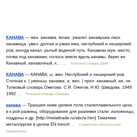
КАНАВА
— жен. канавка, вочка ·умалит. канавушка ласк.
канавища ·увел. долгая и узкая яма, неглубокий и неширокий
ров; иногда канал, рытый водяной путь. Канавнак муж. место,
почва под канавами; полоса земли вдоль канавы, берег ее.
Канавный, канавочный, к… …
Толковый словарь Даля
КАНАВА
— КАНАВА, ы, жен. Неглубокий и неширокий ров.
Сточная к. | уменьш. канавка, и, жен. | прил. канавный, ая, ое.
Толковый словарь Ожегова. С.И. Ожегов, Н.Ю. Шведова. 1949
1992 …
Толковый словарь Ожегова
канава
— Траншея ниже уровня пола сталеплавильного цеха,
в к рой размещ. оборудование для разливки стали: изложницы,
поддоны и др. [http://metaltrade.ru/abc/a.htm] Тематики
металлургия в целом EN trench …
Справочник технического
переводчика