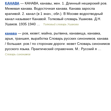
КАНАВА
— КАНАВА, канавы, жен. 1. Длинный неширокий ров.
Межевая канава. Водосточная канава. Канава заросла
крапивой. 2. канал (в 1 знач.; обл.). В Москве водоотводный
канал называют Канавой. Толковый словарь Ушакова. Д.Н.
Ушаков. 1935 1940 …
Толковый словарь Ушакова
канава
— ров, кювет; майна, рытвина, канавища, канавка,
арык, траншея, выработка Словарь русских синонимов. канава
/ большая: ров / по сторонам дороги: кювет Словарь синонимов
русского языка. Практический справочник. М.: Русский я …
Словарь синонимов