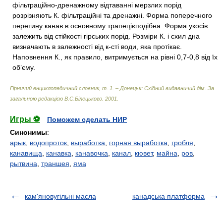
фільтраційно-дренажному відтаванні мерзлих порід
розрізняють К. фільтраційні та дренажні. Форма поперечного
перетину канав в основному трапецієподібна. Форма укосів
залежить від стійкості гірських порід. Розміри К. і схил дна
визначають в залежності від к-сті води, яка протікає.
Наповнення К., як правило, витримується на рівні 0,7-0,8 від їх
об’єму.
Гірничий енциклопедичний словник, т. 1. – Донецьк: Східний видавничий дім
.
За
загальною редакцією В.С.Білецького
.
2001
.
Игры ⚽
Поможем сделать НИР
Синонимы
:
арык
,
водопроток
,
выработка
,
горная выработка
,
гробля
,
канавища
,
канавка
,
канавочка
,
канал
,
кювет
,
майна
,
ров
,
рытвина
,
траншея
,
яма
кам'яновугільні масла
канадська платформа